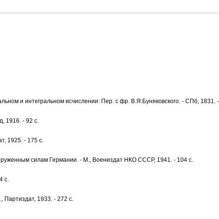
ом и интегральном исчислении: Пер. с фр. В.Я.Буняковского. - СПб, 1831. - 
 1916. - 92 с.
, 1925. - 175 с.
уженным силам Германии. - М., Воениздат НКО СССР, 1941. - 104 с.
4 с.
 Партиздат, 1933. - 272 с.
.