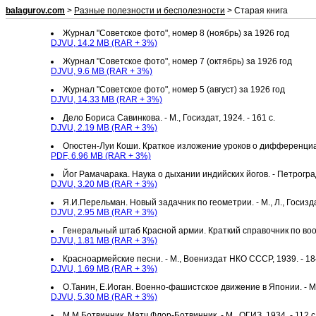
balagurov.com
>
Разные полезности и бесполезности
> Старая книга
Журнал "Советское фото", номер 8 (ноябрь) за 1926 год
DJVU, 14.2 MB (RAR + 3%)
Журнал "Советское фото", номер 7 (октябрь) за 1926 год
DJVU, 9.6 MB (RAR + 3%)
Журнал "Советское фото", номер 5 (август) за 1926 год
DJVU, 14.33 MB (RAR + 3%)
Дело Бориса Савинкова. - М., Госиздат, 1924. - 161 с.
DJVU, 2.19 MB (RAR + 3%)
Огюстен-Луи Коши. Краткое изложение уроков о дифференциальн
PDF, 6.96 MB (RAR + 3%)
Йог Рамачарака. Наука о дыхании индийских йогов. - Петроград,
DJVU, 3.20 MB (RAR + 3%)
Я.И.Перельман. Новый задачник по геометрии. - М., Л., Госиздат
DJVU, 2.95 MB (RAR + 3%)
Генеральный штаб Красной армии. Краткий справочник по воор
DJVU, 1.81 MB (RAR + 3%)
Красноармейские песни. - М., Воениздат НКО СССР, 1939. - 18
DJVU, 1.69 MB (RAR + 3%)
О.Танин, Е.Иоган. Военно-фашистское движение в Японии. - М.,
DJVU, 5.30 MB (RAR + 3%)
М.М.Ботвинник. Матч Флор-Ботвинник. - М., ОГИЗ, 1934. - 112 с