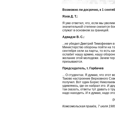
Возможно ли досрочно, к 1 сентя
Язов Д. Т.:
Я уже ответил, что, если мы уволи
значительной степени снизится бое
служат в основном за границей.
Адвадзе В. С.:
...не убедил Дмитрий Тимофеевич в 
Министерство обороны пойти на то,
сентября сели за парты, то есть на
ослабит нашу армию, нашу обороно
желание этой молодежи. Зачем теря
призываются.
Председатель, т. Горбачев
... О студентах. Я думаю, что этот 
Таково настроение Верховного Сове
получил. Вот один Борис Николаев
удивляюсь, где он набрал это. И др
так сказать, ответы тут давать о тр
надо находить. И я думаю, надо эт
(
Комсомольская правда, 7 июля 198