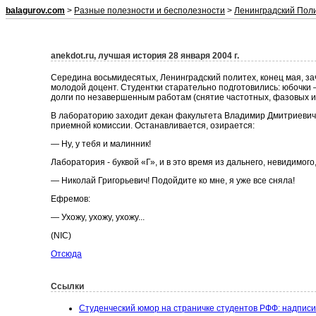
balagurov.com
>
Разные полезности и бесполезности
>
Ленинградский Пол
anekdot.ru, лучшая история 28 января 2004 г.
Середина восьмидесятых, Ленинградский политех, конец мая, за
молодой доцент. Студентки старательно подготовились: юбочки 
долги по незавершенным работам (снятие частотных, фазовых и
В лабораторию заходит декан факультета Владимир Дмитриевич 
приемной комиссии. Останавливается, озирается:
— Ну, у тебя и малинник!
Лаборатория - буквой «Г», и в это время из дальнего, невидимого
— Николай Григорьевич! Подойдите ко мне, я уже все сняла!
Ефремов:
— Ухожу, ухожу, ухожу...
(NIC)
Отсюда
Ссылки
Студенческий юмор на страничке студентов РФФ: надписи 