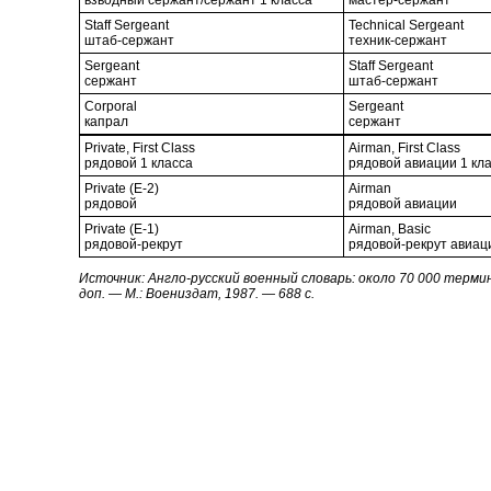
взводный сержант/сержант 1 класса
мастер-сержант
Staff Sergeant
Technical Sergeant
штаб-сержант
техник-сержант
Sergeant
Staff Sergeant
сержант
штаб-сержант
Corporal
Sergeant
капрал
сержант
Private, First Class
Airman, First Class
рядовой 1 класса
рядовой авиации 1 кл
Private (E-2)
Airman
рядовой
рядовой авиации
Private (E-1)
Airman, Basic
рядовой-рекрут
рядовой-рекрут авиац
Источник: Англо-русский военный словарь: около 70 000 терминов
доп. — М.: Воениздат, 1987. — 688 с.