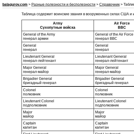
balagurov.com
>
Разные полезности и бесполезности
>
Справочник
> Табли
Таблица содержит воинские звания в вооруженных силах США и 
Army
Air Force
Сухопутные войска
BBC
General of the Army
General of the Air Force
генерал армии
генерал ВВС
General
General
генерал
генерал
Lieutenant General
Lieutenant General
генерал-лейтенант
генерал-лейтенант
Major General
Major General
генерал-майор
генерал-майор
Brigadier General
Brigadier General
бригадный генерал
бригадный генерал
Colonel
Colonel
полковник
полковник
Lieutenant Colonel
Lieutenant Colonel
подполковник
подполковник
Major
Major
майор
майор
Captain
Captain
капитан
капитан