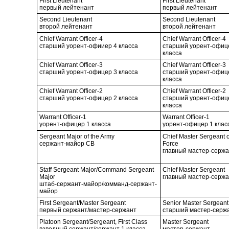
First Lieutenant
First Lieutenant
первый лейтенант
первый лейтенант
Second Lieutenant
Second Lieutenant
второй лейтенант
второй лейтенант
Chief Warrant Officer-4
Chief Warrant Officer-4
старший уорент-офииер 4 класса
старший уорент-офиц
класса
Chief Warrant Officer-3
Chief Warrant Officer-3
старший уорент-офицер 3 класса
старший уорент-офиц
класса
Chief Warrant Officer-2
Chief Warrant Officer-2
старший уорент-офицер 2 класса
старший уорент-офиц
класса
Warrant Officer-1
Warrant Officer-1
уорент-офицер 1 класса
уорент-офицер 1 клас
Sergeant Major of the Army
Chief Master Sergeant of
сержант-майор СВ
Force
главный мастер-серж
Staff Sergeant Major/Command Sergeant
Chief Master Sergeant
Major
главный мастер-сержа
штаб-сержант-майор/комманд-сержант-
майор
First Sergeant/Master Sergeant
Senior Master Sergeant
первый сержант/мастер-сержант
старший мастер-серж
Platoon Sergeant/Sergeant, First Class
Master Sergeant