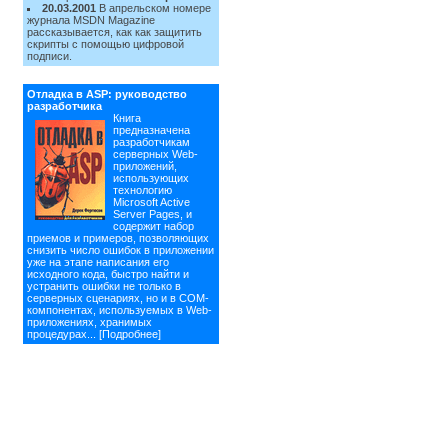
20.03.2001
В апрельском номере
журнала MSDN Magazine
рассказывается, как как защитить
скрипты с помощью цифровой
подписи.
Отладка в ASP: руководство
разработчика
Книга
предназначена
разработчикам
серверных Web-
приложений,
использующих
технологию
Microsoft Active
Server Pages, и
содержит набор
приемов и примеров, позволяющих
снизить число ошибок в приложении
уже на этапе написания его
исходного кода, быстро найти и
устранить ошибки не только в
серверных сценариях, но и в СОМ-
компонентах, используемых в Web-
приложениях, хранимых
процедурах...
[Подробнее]