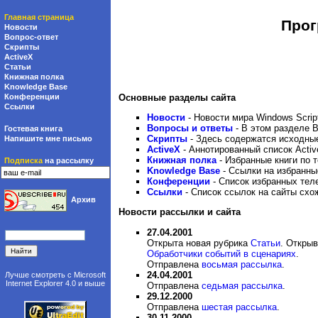
Главная страница
Прог
Новости
Вопрос-ответ
Скрипты
ActiveX
Статьи
Книжная полка
Knowledge Base
Основные разделы сайта
Конференции
Ссылки
Новости
- Новости мира Windows Script
Вопросы и ответы
- В этом разделе В
Гостевая книга
Скрипты
- Здесь содержатся исходные 
Напишите мне письмо
ActiveX
- Аннотированный список Activ
Книжная полка
- Избранные книги по т
Подписка
на рассылку
Knowledge Base
- Ссылки на избранные
Конференции
- Список избранных тел
Ссылки
- Список ссылок на сайты схо
Архив
Новости рассылки и сайта
27.04.2001
Открыта новая рубрика
Статьи
. Открыв
Обработчики событий в сценариях
.
Отправлена
восьмая рассылка
.
24.04.2001
Лучше смотреть с
Microsoft
Internet Explorer 4.0
и выше
Отправлена
седьмая рассылка
.
29.12.2000
Отправлена
шестая рассылка
.
30.11.2000