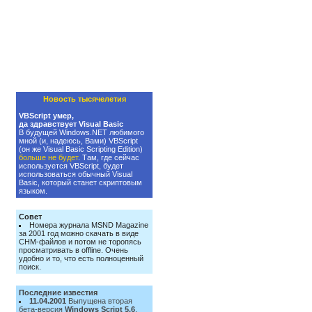
Новость тысячелетия
VBScript умер,
да здравствует Visual Basic
В будущей Windows.NET любимого
мной (и, надеюсь, Вами) VBScript
(он же Visual Basic Scripting Edition)
больше не будет
. Там, где сейчас
используется VBScript, будет
использоваться обычный Visual
Basic, который станет скриптовым
языком.
Совет
Номера журнала MSND Magazine
за 2001 год можно скачать в виде
CHM-файлов и потом не торопясь
просматривать в offline. Очень
удобно и то, что есть полноценный
поиск.
Последние известия
11.04.2001
Выпущена вторая
бета-версия
Windows Script 5.6
.