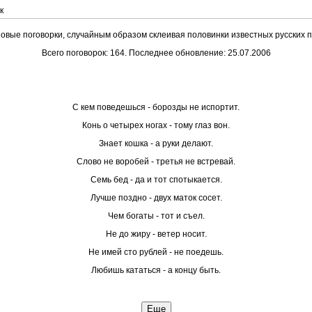
к
овые поговорки, случайным образом cклеивая половинки известных русских п
Всего поговорок: 164. Последнее обновление: 25.07.2006
С кем поведешься - борозды не испортит.
Конь о четырех ногах - тому глаз вон.
Знает кошка - а руки делают.
Слово не воробей - третья не встревай.
Семь бед - да и тот спотыкается.
Лучше поздно - двух маток сосет.
Чем богаты - тот и съел.
Не до жиру - ветер носит.
Не имей сто рублей - не поедешь.
Любишь кататься - а концу быть.