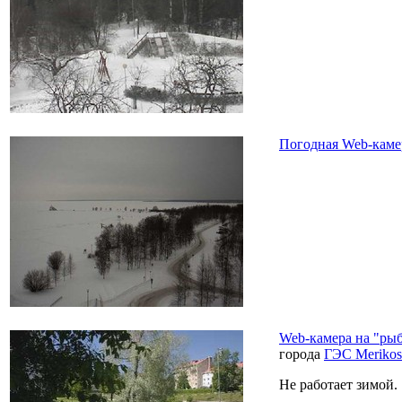
Погодная Web-камер
Web-камера на "ры
города
ГЭС Merikos
Не работает зимой.