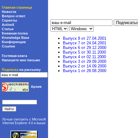
Главная страница
Новости
Вопрос-ответ
Скрипты
ActiveX
Статьи
Книжная полка
Knowledge Base
Выпуск 8 от 27.04.2001
Конференции
Выпуск 7 от 24.04.2001
Ссылки
Выпуск 6 от 29.12.2000
Выпуск 5 от 30.11.2000
Гостевая книга
Выпуск 4 от 02.11.2000
Напишите мне письмо
Выпуск 3 от 29.09.2000
Выпуск 2 от 14.09.2000
Подписка
на рассылку
Выпуск 1 от 28.08.2000
Архив
Лучше смотреть с
Microsoft
Internet Explorer 4.0
и выше