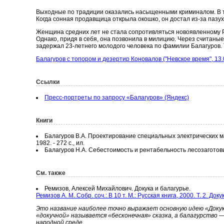
Выходные по традиции оказались насыщенными криминалом. В тр
Когда сонная продавщица открыла окошко, он достал из-за пазух
Женщина средних лет не стала сопротивляться новоявленному Ра
Однако, придя в себя, она позвонила в милицию. Через считан
задержал 23-летнего молодого человека по фамилии Балагуров. Т
Балагуров с топором и дезертир Коновалов ("Невское время", 13.
Ссылки
Пресс-портреты по запросу «Балагуров» (Яндекс)
Книги
Балагуров В.А. Проектирование специальных электрических ма
1982. - 272 с., ил.
Балагуров Н.А. Себестоимость и рентабельность лесозаготови
См. также
Ремизов, Алексей Михайлович. Докука и балагурье.
Ремизов А. М. Собр. соч.: В 10 т. М.: Русская книга, 2000. Т. 2. Док
Это название наиболее точно выражает основную идею «Докуки
«докучной» называется «бесконечная» сказка, а балагypство
народной среде.