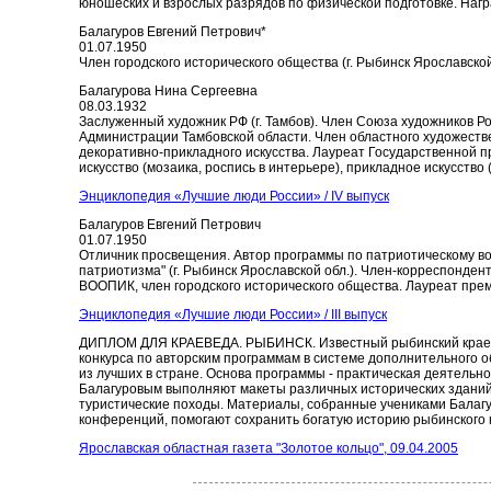
юношеских и взрослых разрядов по физической подготовке. Нагр
Балагуров Евгений Петрович*
01.07.1950
Член городского исторического общества (г. Рыбинск Ярославской
Балагурова Нина Сергеевна
08.03.1932
Заслуженный художник РФ (г. Тамбов). Член Союза художников 
Администрации Тамбовской области. Член областного художестве
декоративно-прикладного искусства. Лауреат Государственной п
искусство (мозаика, роспись в интерьере), прикладное искусство 
Энциклопедия «Лучшие люди России» / IV выпуск
Балагуров Евгений Петрович
01.07.1950
Отличник просвещения. Автор программы по патриотическому во
патриотизма" (г. Рыбинск Ярославской обл.). Член-корреспонден
ВООПИК, член городского исторического общества. Лауреат преми
Энциклопедия «Лучшие люди России» / III выпуск
ДИПЛОМ ДЛЯ КРАЕВЕДА. РЫБИНСК. Известный рыбинский краевед
конкурса по авторским программам в системе дополнительного 
из лучших в стране. Основа программы - практическая деятельн
Балагуровым выполняют макеты различных исторических зданий,
туристические походы. Материалы, собранные учениками Балагу
конференций, помогают сохранить богатую историю рыбинского 
Ярославская областная газета "Золотое кольцо", 09.04.2005