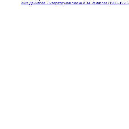
Инга Данилова. Литературная сказка А. М. Ремизова (1900–1920-е 