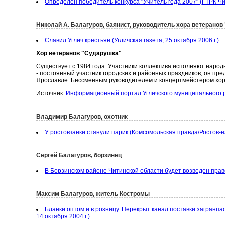
Определен победитель конкурса "Учитель года 2007" (ГТРК Чи
Николай А. Балагуров, баянист, руководитель хора ветерано
Славил Углич крестьян (Угличская газета, 25 октября 2006 г.)
Хор ветеранов "Сударушка"
Существует с 1984 года. Участники коллектива исполняют народ
- постоянный участник городских и районных праздников, он пр
Ярославле. Бессменным руководителем и концертмейстером хора
Источник:
Информационный портал Угличского муниципального 
Владимир Балагуров, охотник
У ростовчанки стянули парик (Комсомольская правда/Ростов-на
Сергей Балагуров, борзинец
В Борзинском районе Читинской области будет возведен прав
Максим Балагуров, житель Костромы
Бланки оптом и в розницу. Перекрыт канал поставки загранпа
14 октября 2004 г.)