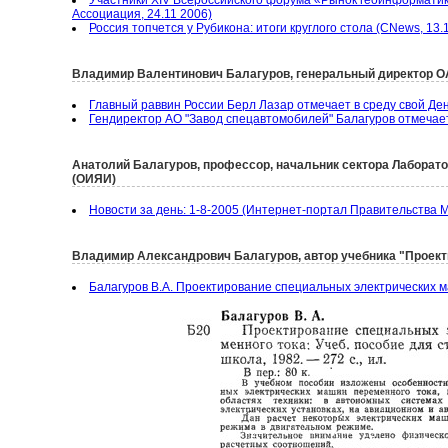
Участники XIV Всероссийского форума «Рынок геоинформатик
Ассоциация, 24.11 2006)
Россия топчется у Рубикона: итоги круглого стола (CNews, 13.
Владимир Валентинович Балагуров, генеральный директор ОАО
Главный раввин России Берл Лазар отмечает в среду свой Де
Гендиректор АО "Завод спецавтомобилей" Балагуров отмечает
Анатолий Балагуров, профессор, начальник сектора Лаборат
(ОИЯИ)
Новости за день: 1-8-2005 (Интернет-портал Правительства М
Владимир Александрович Балагуров, автор учебника "Проект
Балагуров В.А. Проектирование специальных электрических ма