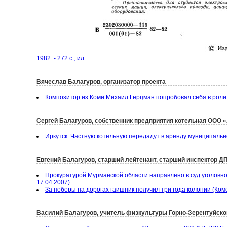
1982. - 272 с., ил.
Вячеслав Балагуров, организатор проекта
Композитор из Коми Михаил Герцман попробовал себя в роли
Сергей Балагуров, собственник предприятия котельная ООО 
Иркутск. Частную котельную передадут в аренду муниципальн
Евгений Балагуров, старший лейтенант, старший инспектор 
Прокуратурой Мурманской области направлено в суд уголовн
17.04.2007)
За поборы на дорогах гаишник получил три года колонии (Ком
Василий Балагуров, учитель физкультуры Горно-Зерентуйско