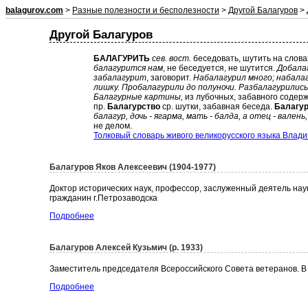
balagurov.com
>
Разные полезности и бесполезности
>
Другой Балагуров
> 
Другой Балагуров
БАЛАГУРИТЬ
сев. вост.
беседовать, шутить на слова
балагурится нам
, не беседуется, не шутится.
Добалаг
забалагурит
, заговорит.
Набалагурил много; набалаг
лишку. Пробалагурили до полуночи. Разбалагурились
Балагурные картины,
из лубочных, забавного содерж
пр.
Балагурство
ср. шутки, забавная беседа.
Балагу
балагур, дочь - ягарма, мать - балда, а отец - валень
не делом.
Толковый словарь живого великорусского языка Влад
Балагуров Яков Алексеевич (1904-1977)
Доктор исторических наук, профессор, заслуженный деятель на
гражданин г.Петрозаводска
Подробнее
Балагуров Алексей Кузьмич (р. 1933)
Заместитель председателя Всероссийского Совета ветеранов. В 
Подробнее