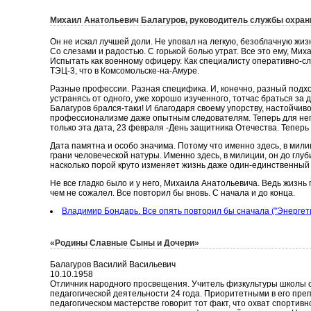
Михаил Анатольевич Балагуров, руководитель службы охран
Он не искал лучшей доли. Не уповал на легкую, безоблачную жизн
Со слезами и радостью. С горькой болью утрат. Все это ему, Ми
Испытать как военному офицеру. Как специалисту оперативно-с
ТЭЦ-3, что в Комсомольске-на-Амуре.
Разные профессии. Разная специфика. И, конечно, разный подхо
устранясь от одного, уже хорошо изученного, тотчас браться за 
Балагуров брался-таки! И благодаря своему упорству, настойчиво
профессионализме даже опытным следователям. Теперь для нег
только эта дата, 23 февраля -День защитника Отечества. Теперь 
Дата памятна и особо значима. Потому что именно здесь, в мил
грани человеческой натуры. Именно здесь, в милиции, он до гл
насколько порой круто изменяет жизнь даже один-единственный
Не все гладко было и у него, Михаила Анатольевича. Ведь жизнь 
чем не сожалел. Все повторил бы вновь. С начала и до конца.
Владимир Бондарь. Все опять повторил бы сначала ("Энергети
«Родины Славные Сыны и Дочери»
Балагуров Василий Васильевич
10.10.1958
Отличник народного просвещения. Учитель физкультуры школы с.
педагогической деятельности 24 года. Приоритетными в его пр
педагогическом мастерстве говорит тот факт, что охват спорт